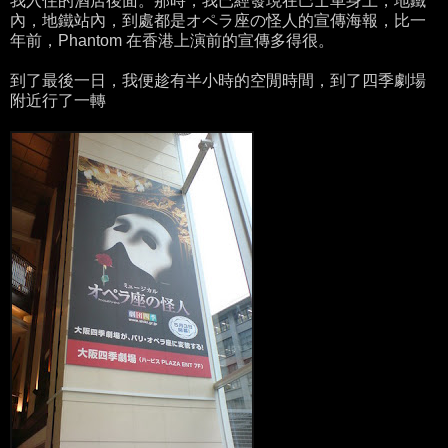
我入住的酒店後面。那時，我已經發現在巴士車身上，地鐵
內，地鐵站內，到處都是オペラ座の怪人的宣傳海報，比一
年前，Phantom 在香港上演前的宣傳多得很。
到了最後一日，我便趁有半小時的空閒時間，到了四季劇場
附近行了一轉