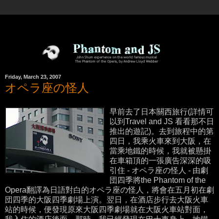
Friday, March 23, 2007
オペラ座の怪人
早前去了日本關西旅行(詳情可
以到Travel and JS 看看那不日
推出的遊記)。去到旅程中的第
四日，我乘火車來到大阪，在
當乘地鐵的時候，我就被懸掛
在車箱頂的一張廣告深深的吸
引住 - オペラ座の怪人 - 由劇
団四季將the Phantom of the
Opera翻譯為日語對白的オペラ座の怪人，將會在五月初在劇
団四季的大阪四季劇場上演。翌日，在酒店步行去大阪火車
站的時候，便發現原來大阪四季劇場就在大阪火車站對面，