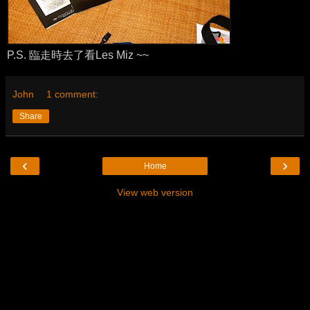
P.S. 臨走時去了看Les Miz ~~
John
1 comment:
Share
‹
›
Home
View web version