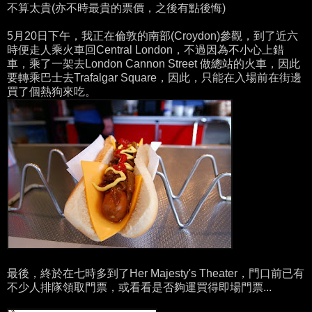
不算太貴(亦不時最貴的票價，之後有點後悔)
5月20日下午，我正在倫敦的南部(Croydon)參觀，到了近六
時便走人乘火車回Central London，不過因為不小心上錯
車，乘了一架去London Cannon Street 做總站的火車，因此
要轉乘巴士去Trafalgar Square，因此，只能在入場前在街邊
買了個熱狗來吃。
最後，終於在七時多到了Her Majesty's Theater，門口前已有
不少人排隊領取門票，或看看是否夠運買得即場門票...