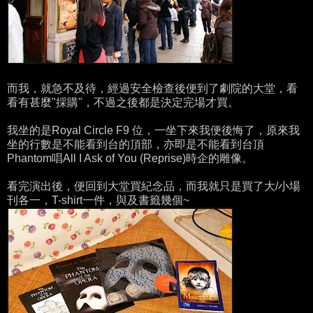
而我，就急不及待，經過安全檢查後便到了劇院的大堂，看
看有甚麼"採購"，不過之後都是決定完場才買。
我坐的是Royal Circle F9 位，一坐下來我便後悔了，原來我
坐的行數是不能看到台的頂部，亦即是不能看到台頂
Phantom唱All I Ask of You (Reprise)時企的雕像。
看完演出後，便回到大堂買紀念品，而我就只是買了大/小場
刊各一，T-shirt一件，與及書籤幾個~